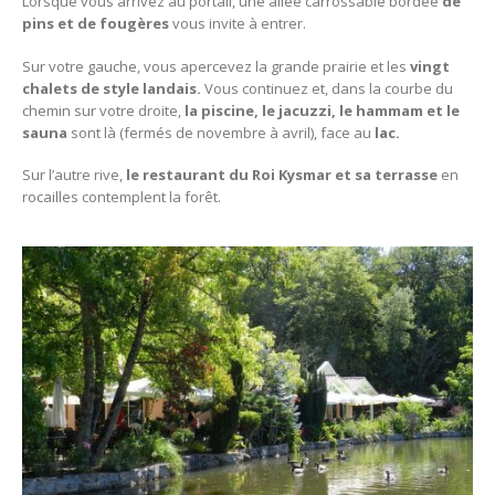
Lorsque vous arrivez au portail, une allée carrossable bordée
de
pins et de fougères
vous invite à entrer.
Sur votre gauche, vous apercevez la grande prairie et les
vingt
chalets de style landais.
Vous continuez et, dans la courbe du
chemin sur votre droite,
la piscine, le jacuzzi, le hammam et le
sauna
sont là (fermés de novembre à avril), face au
lac.
Sur l’autre rive,
le restaurant du Roi Kysmar et sa terrasse
en
rocailles contemplent la forêt.