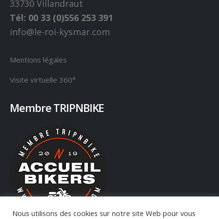
33730 Villandraut
Tél: 00 33 (0)556 253 391
info@le-roi-kysmar.com
Mentions légales
Visite virtuelle 360°
Membre TRIPNBIKE
Nous utilisons des cookies sur notre site Web pour vous