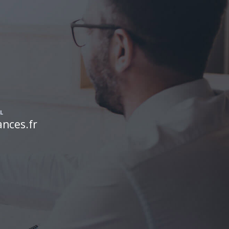
L
nces.fr